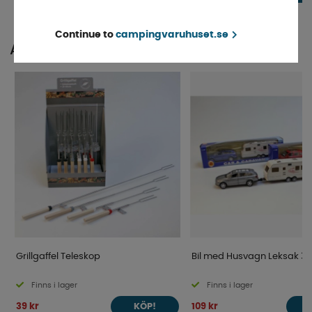
Continue to
campingvaruhuset.se
ANDRA KÖPTE ÄVEN
Grillgaffel Teleskop
Bil med Husvagn Leksak 3
Finns i lager
Finns i lager
39 kr
109 kr
KÖP!