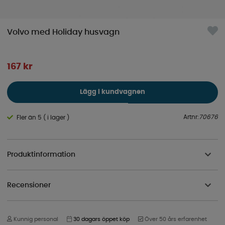
Volvo med Holiday husvagn
167
kr
Lägg i kundvagnen
Artnr:
70676
Fler än 5 ( i lager )
Produktinformation
Recensioner
Kunnig personal
30 dagars öppet köp
Över 50 års erfarenhet