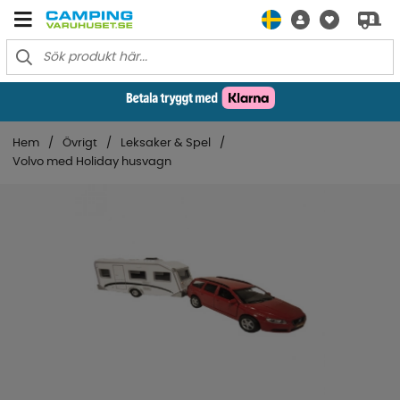
Hem
Övrigt
Leksaker & Spel
Volvo med Holiday husvagn