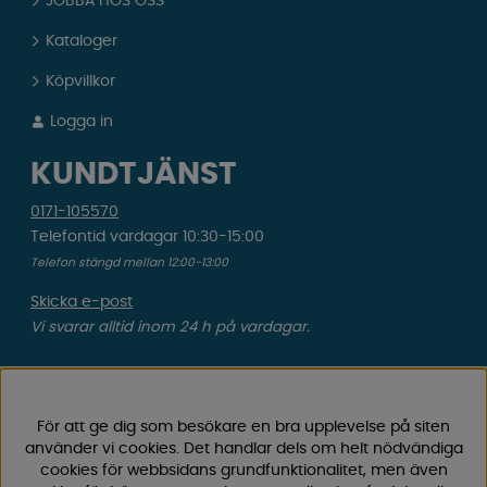
JOBBA HOS OSS
Kataloger
Köpvillkor
Logga in
KUNDTJÄNST
0171-105570
Telefontid vardagar 10:30-15:00
Telefon stängd mellan 12:00-13:00
Skicka e-post
Vi svarar alltid inom 24 h på vardagar.
Registrera din retur
Gäller ångrat köp & felbeställning.
För att ge dig som besökare en bra upplevelse på siten
använder vi cookies. Det handlar dels om helt nödvändiga
Registrera din reklamation
cookies för webbsidans grundfunktionalitet, men även
Gäller defekt vara, transportskada etc.