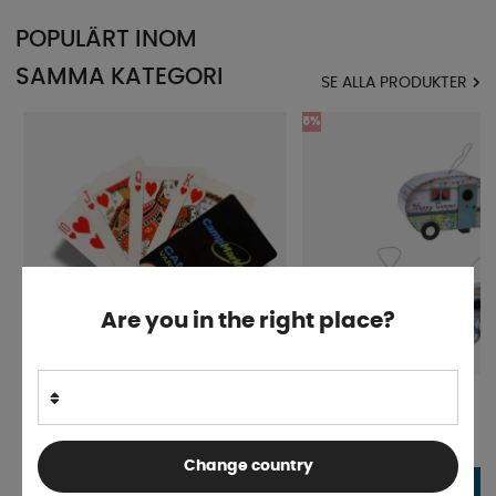
POPULÄRT INOM
SAMMA KATEGORI
SE ALLA PRODUKTER
5%
Are you in the right place?
Spelkort
Fågelholk - Husvagn
Finns i lager
Finns i lager
Change country
188 kr
19 kr
KÖP!
198 kr