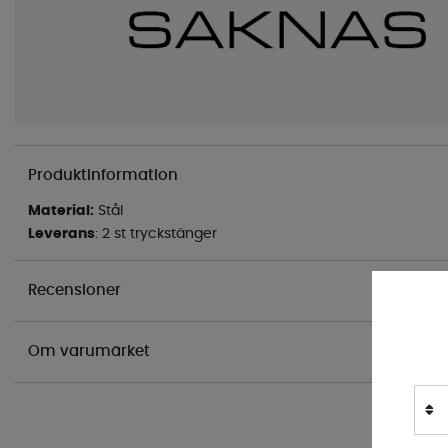
Produktinformation
Material:
Stål
Leverans
: 2 st tryckstänger
Recensioner
Om varumärket