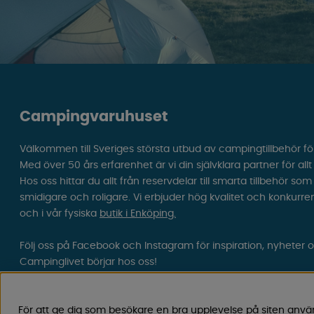
Campingvaruhuset
Välkommen till Sveriges största utbud av campingtillbehör fö
Med över 50 års erfarenhet är vi din självklara partner för all
Hos oss hittar du allt från reservdelar till smarta tillbehör 
smidigare och roligare. Vi erbjuder hög kvalitet och konkurre
och i vår fysiska
butik i Enköping.
Följ oss på Facebook och Instagram för inspiration, nyheter 
Campinglivet börjar hos oss!
För att ge dig som besökare en bra upplevelse på siten anvä