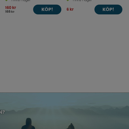
Finns i lager
Finns i lager
160 kr
KÖP!
KÖP!
6 kr
168 kr
N?