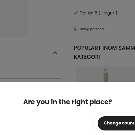
Fler än 5 ( i lager )
Kunnig personal
POPULÄRT INOM SAM
KATEGORI
Are you in the right place?
Change count
Gummiklubba med krok