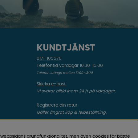
KUNDTJÄNST
0171-105570
Telefontid vardagar 10:30-15:00
Telefon stängd mellan 12:00-13:00
Skicka e-post
Vi svarar alltid inom 24 h på vardagar.
Registrera din retur
Gäller ångrat köp & felbeställning.
Registrera din reklamation
Gäller defekt vara, transportskada etc.
 webbsidans grundfunktionalitet, men även cookies för bättre