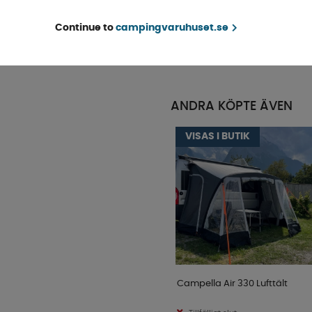
Finns i lager
Continue to
campingvaruhuset.se
KÖP!
79 kr
ANDRA KÖPTE ÄVEN
VISAS I BUTIK
Campella Air 330 Lufttält