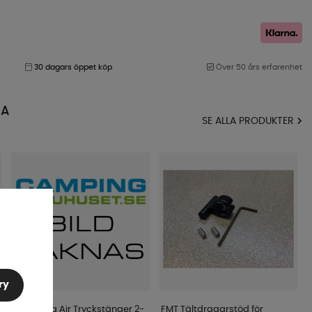
30 dagars öppet köp
Över 50 års erfarenhet
MA
SE ALLA PRODUKTER
ry
Campella Air Tryckstänger 2-
FMT Tältdragarstöd för