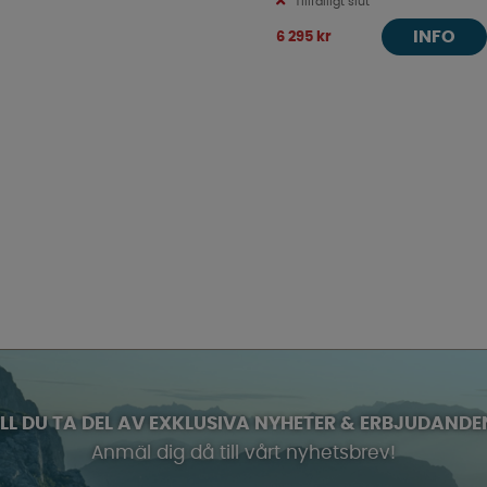
Tillfälligt slut
INFO
6 295 kr
ILL DU TA DEL AV EXKLUSIVA NYHETER & ERBJUDANDE
Anmäl dig då till vårt nyhetsbrev!