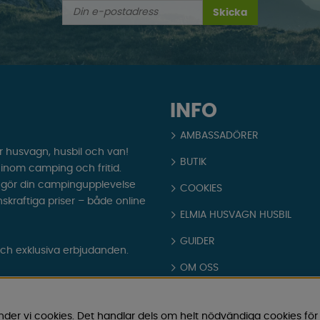
Skicka
INFO
AMBASSADÖRER
r husvagn, husbil och van!
BUTIK
t inom camping och fritid.
som gör din campingupplevelse
COOKIES
nskraftiga priser – både online
ELMIA HUSVAGN HUSBIL
GUIDER
och exklusiva erbjudanden.
OM OSS
PARTNERS
nder vi cookies. Det handlar dels om helt nödvändiga cookies för