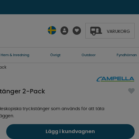
VARUKORG
Hem & Inredning
Övrigt
Outdoor
Fyndhörnan
Pack
stänger 2-Pack
Teleskopiska tryckstänger som används för att täta
äggen.
Lägg i kundvagnen