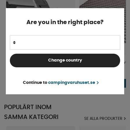
Are you in the right place?
Change country
Doréma Monza Annex 215x130
Förtält/Markismatta Camp
Antracit
Bred
Normalt 4-9 arbetsdagar
Finns i lager
Continue to
campingvaruhuset.se
5 764 kr
fr. 799 kr
KÖP!
POPULÄRT INOM
SAMMA KATEGORI
SE ALLA PRODUKTER