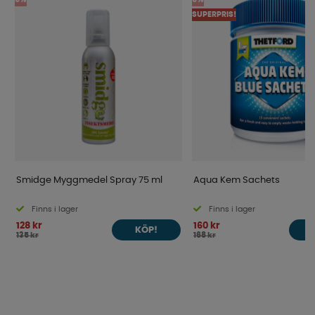
SUPERPRIS!
Smidge Myggmedel Spray 75 ml
Aqua Kem Sachets
Finns i lager
Finns i lager
128 kr
160 kr
KÖP!
135 kr
168 kr