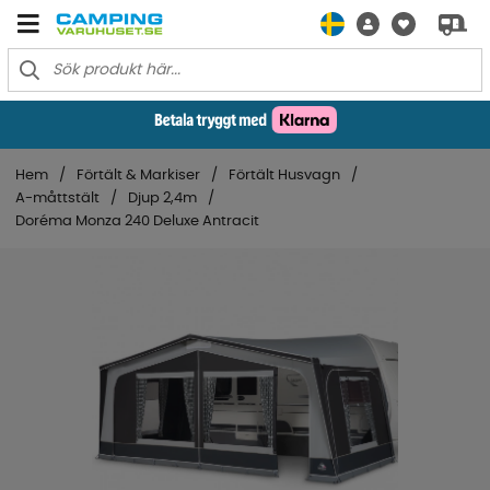
Hem
Förtält & Markiser
Förtält Husvagn
A-måttstält
Djup 2,4m
Doréma Monza 240 Deluxe Antracit