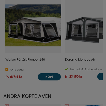
Walker Förtält Pioneer 240
Dorema Monaco Air
Normalt 4-9 arbetsdagar
10-15 dagar
fr. 23 150 kr
fr. 18 719 kr
KÖP!
ANDRA KÖPTE ÄVEN
5%
5%