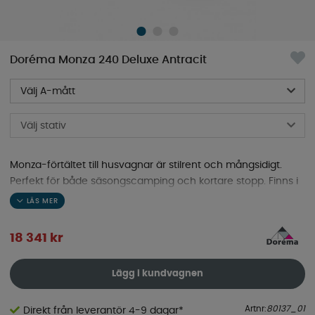
Doréma Monza 240 Deluxe Antracit
Välj A-mått
Välj stativ
Monza-förtältet till husvagnar är stilrent och mångsidigt.
Perfekt för både säsongscamping och kortare stopp. Finns i
trendiga färger och enkel att sätta upp.
18 341
kr
Lägg i kundvagnen
Artnr:
80137_01
Direkt från leverantör 4-9 dagar*