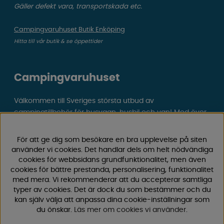
Gäller defekt vara, transportskada etc.
Campingvaruhuset Butik Enköping
Hitta till vår butik & se öppettider
Campingvaruhuset
Välkommen till Sveriges största utbud av
campingtillbehör för husvagn, husbil och van! Med över
50 års erfarenhet är vi din självklara partner för allt inom
camping och fritid.
För att ge dig som besökare en bra upplevelse på siten
Hos oss hittar du allt från reservdelar till smarta tillbehör
använder vi cookies. Det handlar dels om helt nödvändiga
som gör din campingupplevelse smidigare och roligare.
cookies för webbsidans grundfunktionalitet, men även
Vi erbjuder hög kvalitet och konkurrenskraftiga priser –
cookies för bättre prestanda, personalisering, funktionalitet
med mera. Vi rekommenderar att du accepterar samtliga
både online och i vår fysiska
butik i Enköping.
typer av cookies. Det är dock du som bestämmer och du
kan själv välja att anpassa dina cookie-inställningar som
Följ oss på Facebook och Instagram för inspiration,
du önskar.
Läs mer om cookies vi använder
.
nyheter och exklusiva erbjudanden. Campinglivet börjar