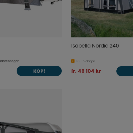
Isabella Nordic 240
arbetsdagar
10-15 dagar
r
KÖP!
fr. 46 104 kr