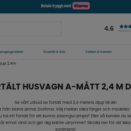
4.6
Baserat på 
ampingmöbler
Hushåll & Kök
Vatten & Sanitet
jup 2,4m
TÄLT HUSVAGN A-MÅTT 2,4 M 
Se vårt utbud av förtält med 2,4 meters djup till din
lt från bland annat Doréma. Välj mellan olika färger och modeller
du ha ett förtält för att kunna säsongscampa? Eller så kanske du bar
år emot vind och ger dig bättre utrymme? Skrolla ner för att kika 
sortiment!