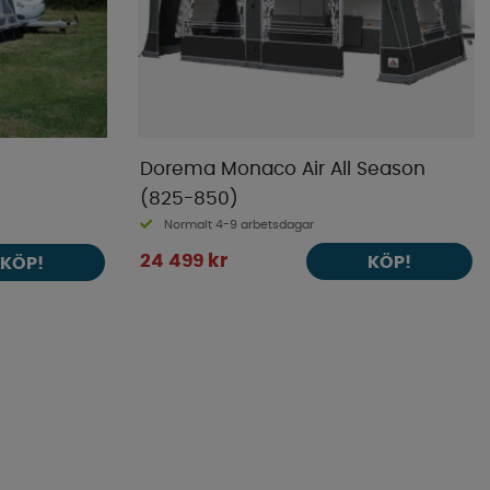
Dorema Monaco Air All Season
(825-850)
Normalt 4-9 arbetsdagar
24 499 kr
KÖP!
KÖP!