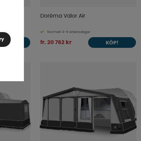
acit
Doréma Valor Air
Normalt 4-9 arbetsdagar
ry
fr. 20 762 kr
KÖP!
KÖP!