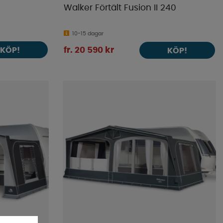
Walker Förtält Fusion II 240
10-15 dagar
KÖP!
fr. 20 590 kr
KÖP!