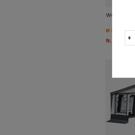
Walker För
10-15 dagar
fr. 30 259 k