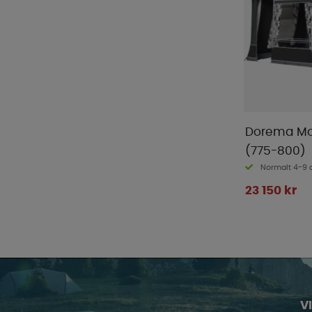
Dorema Mon
(775-800)
Normalt 4-9 
23 150 kr
V