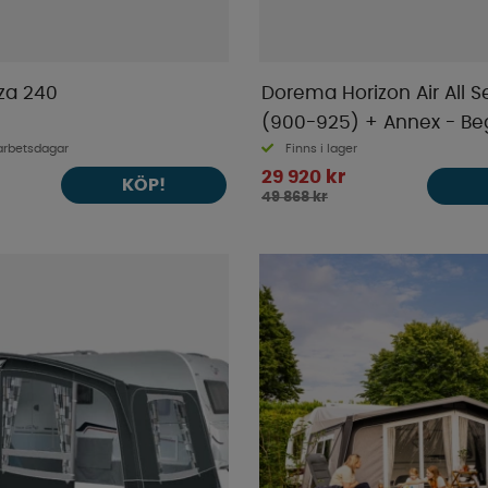
za 240
Dorema Horizon Air All 
(900-925) + Annex - B
arbetsdagar
Finns i lager
29 920 kr
KÖP!
49 868 kr