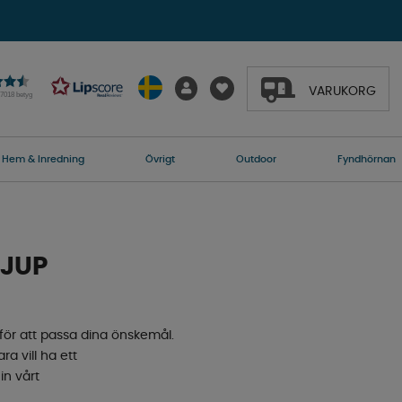
VARUKORG
27018 betyg
Hem & Inredning
Övrigt
Outdoor
Fyndhörnan
DJUP
 för att passa dina önskemål.
a vill ha ett
in vårt