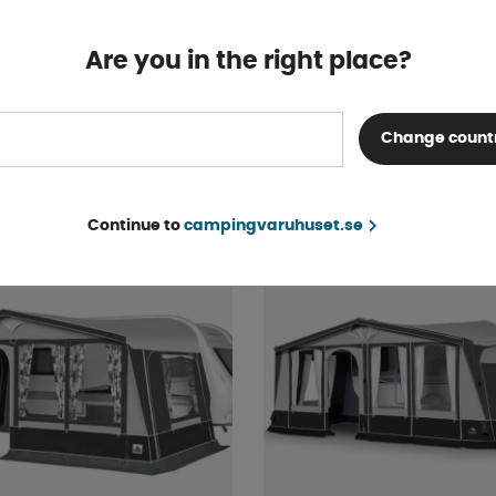
tält Concept 240
Doréma Monza 240 Antr
Are you in the right place?
Finns i lager
Change count
fr. 15 109 kr
r
KÖP!
Continue to
campingvaruhuset.se
40%
FYND