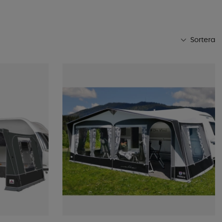
Sortera
Mest populära
Butikens favoriter
Namn A-Ö
Namn Ö-A
Lägsta pris
Högsta pris
Varumärke
Publiceringsdatum