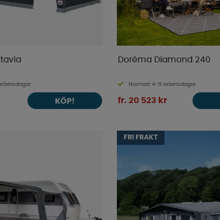
tavia
Doréma Diamond 240
arbetsdagar
Normalt 4-9 arbetsdagar
fr. 20 523 kr
KÖP!
FRI FRAKT