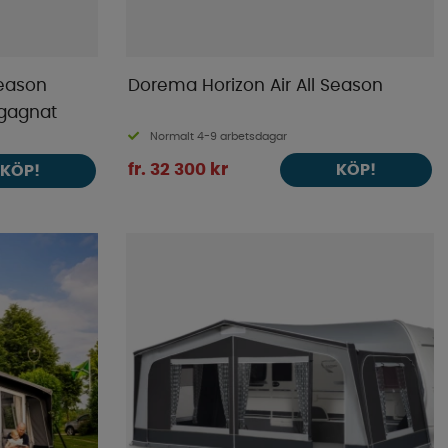
Season
Dorema Horizon Air All Season
egagnat
Normalt 4-9 arbetsdagar
fr. 32 300 kr
KÖP!
KÖP!