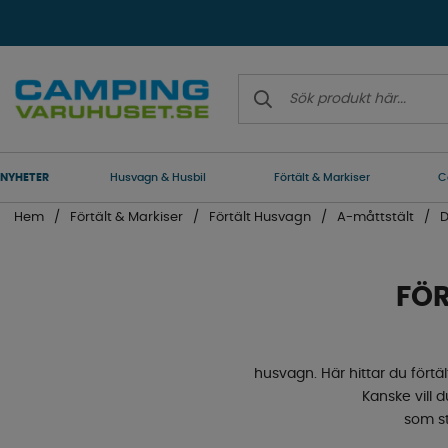
NYHETER
Husvagn & Husbil
Förtält & Markiser
C
Hem
Förtält & Markiser
Förtält Husvagn
A-måttstält
D
FÖR
husvagn. Här hittar du förtä
Kanske vill 
som st