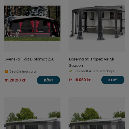
Svenska-Tält Diplomat 250
Doréma St. Tropez Air All
Season
Normalt 4-9 arbetsdagar
Beställningsvara
fr. 18 060 kr
fr. 20 210 kr
KÖP!
KÖP!