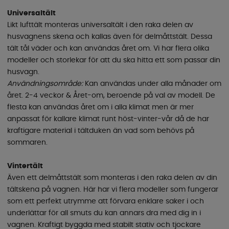
Universaltält
Likt lufttält monteras universaltält i den raka delen av
husvagnens skena och kallas även för delmåttstält. Dessa
tält tål väder och kan användas året om. Vi har flera olika
modeller och storlekar för att du ska hitta ett som passar din
husvagn.
Användningsområde:
Kan användas under alla månader om
året. 2-4 veckor & Året-om, beroende på val av modell. De
flesta kan användas året om i alla klimat men är mer
anpassat för kallare klimat runt höst-vinter-vår då de har
kraftigare material i tältduken än vad som behövs på
sommaren.
Vintertält
Även ett delmåttstält som monteras i den raka delen av din
tältskena på vagnen. Här har vi flera modeller som fungerar
som ett perfekt utrymme att förvara enklare saker i och
underlättar för all smuts du kan annars dra med dig in i
vagnen. Kraftigt byggda med stabilt stativ och tjockare