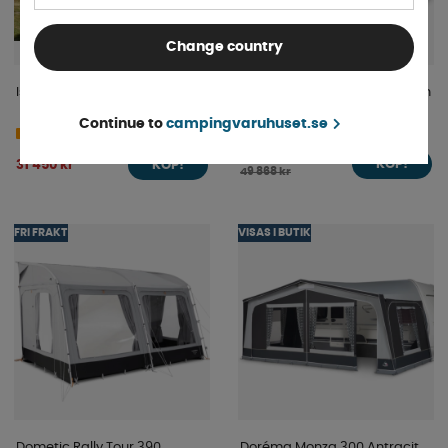
Change country
Isabella Universal 420 Dawn
Dorema Horizon Air All Season
(900-925) + Annex -
Continue to
campingvaruhuset.se
Finns i lager
4-9 dagar
Begagnat
29 920 kr
31 450 kr
KÖP!
KÖP!
49 868 kr
FRI FRAKT
VISAS I BUTIK
Dometic Rally Tour 390
Doréma Monza 300 Antracit