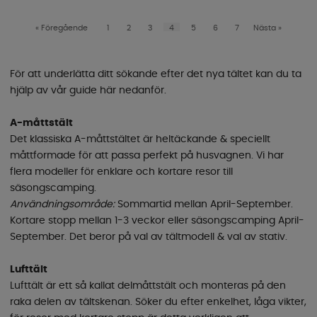
«
Föregående
1
2
3
4
5
6
7
Nästa
»
För att underlätta ditt sökande efter det nya tältet kan du ta
hjälp av vår guide här nedanför.
A-måttstält
Det klassiska A-måttstältet är heltäckande & speciellt
måttformade för att passa perfekt på husvagnen. Vi har
flera modeller för enklare och kortare resor till
säsongscamping.
Användningsområde:
Sommartid mellan April-September.
Kortare stopp mellan 1-3 veckor eller säsongscamping April-
September. Det beror på val av tältmodell & val av stativ.
Lufttält
Lufttält är ett så kallat delmåttstält och monteras på den
raka delen av tältskenan. Söker du efter enkelhet, låga vikter,