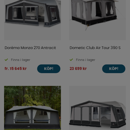
Doréma Monza 270 Antracit
Dometic Club Air Tour 390 S
Finns i lager
Finns i lager
fr. 15 645 kr
23 699 kr
KÖP!
KÖP!