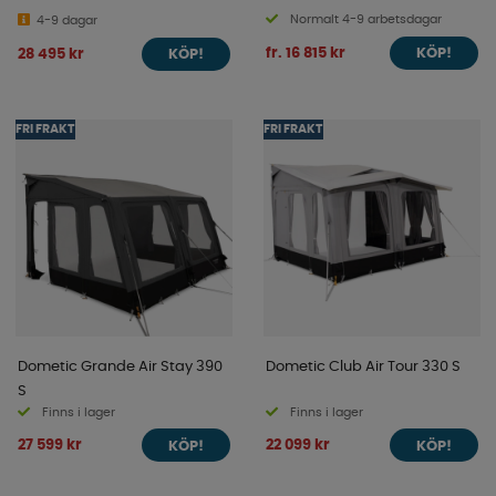
Normalt 4-9 arbetsdagar
4-9 dagar
fr. 16 815 kr
28 495 kr
KÖP!
KÖP!
FRI FRAKT
FRI FRAKT
Dometic Grande Air Stay 390
Dometic Club Air Tour 330 S
S
Finns i lager
Finns i lager
27 599 kr
22 099 kr
KÖP!
KÖP!