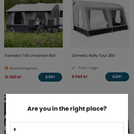
Svenska Tält Universal 400
Dometic Rally Tour 260
Finns i lager
Beställningsvara
8 049 kr
21 560 kr
KÖP!
KÖP!
FRI FRAKT
40%
FYND
Are you in the right place?