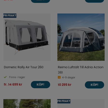
FRI FRAKT
Dometic Rally Air Tour 260
Reimo Lufttält Till Adria Action
361
Finns i lager
4-9 dagar
fr. 14 699 kr
10 295 kr
KÖP!
KÖP!
FRI FRAKT