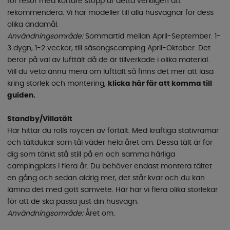
för resor med kortare stopp är detta verkligen att
rekommendera. Vi har modeller till alla husvagnar för dess
olika ändamål.
Användningsområde:
Sommartid mellan April-September. 1-
3 dygn, 1-2 veckor, till säsongscamping April-Oktober. Det
beror på val av lufttält då de är tillverkade i olika material.
Vill du veta ännu mera om lufttält så finns det mer att läsa
kring storlek och montering,
klicka här fär att komma till
guiden.
Standby/Villatält
Här hittar du rolls roycen av förtält. Med kraftiga stativramar
och tältdukar som tål väder hela året om. Dessa tält är för
dig som tänkt stå still på en och samma härliga
campingplats i flera år. Du behöver endast montera tältet
en gång och sedan aldrig mer, det står kvar och du kan
lämna det med gott samvete. Här har vi flera olika storlekar
för att de ska passa just din husvagn.
Användningsområde:
Året om.