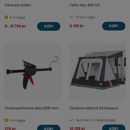
Ventura Sälen
Telta Sky 400 V2
Finns i lager
4-9 dagar
6 199 kr
fr. 15 790 kr
KÖP!
KÖP!
Stativspännare Max Ø28 mm.
Doréma Mistral All Season
Normalt 4-9 arbetsdagar
4-9 dagar
10 199 kr
275 kr
KÖP!
KÖP!