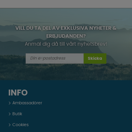
VILL DU TA DEL AV EXKLUSIVA NYHETER &
ERBJUDANDEN?
Anmäl dig då till vårt nyhetsbrev!
Skicka
INFO
Ambassadörer
Butik
Cookies