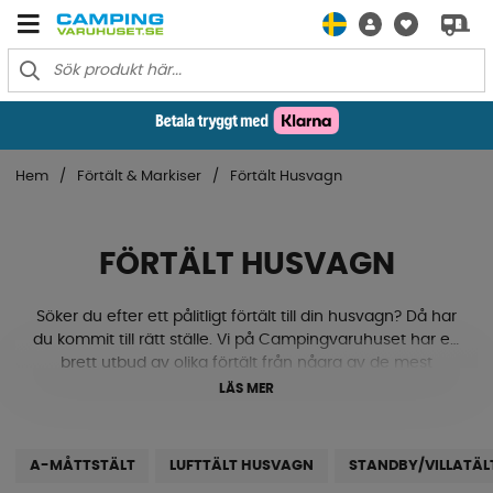
Hem
Förtält & Markiser
Förtält Husvagn
FÖRTÄLT HUSVAGN
Söker du efter ett pålitligt förtält till din husvagn? Då har
du kommit till rätt ställe. Vi på Campingvaruhuset har ett
brett utbud av olika förtält från några av de mest
välkända tillverkarna som Isabella, Campella, Kampa
LÄS MER
Dometic, Telta, Doréma, Svenska-Tält, Reimotents,
Ventura, Wera, Westfield, Inaca, WeCamp och Bjorli.
Oavsett om du behöver ett tält för längre vistelser, korta
A-MÅTTSTÄLT
LUFTTÄLT HUSVAGN
STANDBY/VILLATÄL
resor eller för att klara av extrema väderförhållanden, så