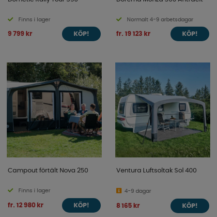
Finns i lager
Normalt 4-9 arbetsdagar
9 799 kr
fr. 19 123 kr
KÖP!
KÖP!
Campout förtält Nova 250
Ventura Luftsoltak Sol 400
Finns i lager
4-9 dagar
fr. 12 980 kr
8 165 kr
KÖP!
KÖP!