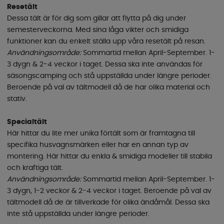
Resetält
Dessa tält är för dig som gillar att flytta på dig under
semesterveckorna. Med sina låga vikter och smidiga
funktioner kan du enkelt ställa upp våra resetält på resan.
Användningsområde:
Sommartid mellan April-September. 1-
3 dygn & 2-4 veckor i taget. Dessa ska inte användas för
säsongscamping och stå uppställda under längre perioder.
Beroende på val av tältmodell då de har olika material och
stativ.
Specialtält
Här hittar du lite mer unika förtält som är framtagna till
specifika husvagnsmärken eller har en annan typ av
montering. Här hittar du enkla & smidiga modeller till stabila
och kraftiga tält.
Användningsområde:
Sommartid mellan April-September. 1-
3 dygn, 1-2 veckor & 2-4 veckor i taget. Beroende på val av
tältmodell då de är tillverkade för olika ändåmål. Dessa ska
inte stå uppställda under längre perioder.