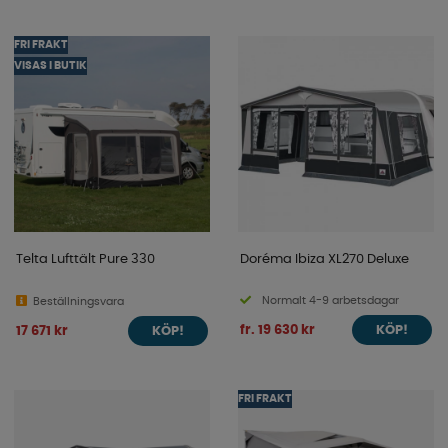
FRI FRAKT
VISAS I BUTIK
Telta Lufttält Pure 330
Doréma Ibiza XL270 Deluxe
Normalt 4-9 arbetsdagar
Beställningsvara
fr. 19 630 kr
17 671 kr
KÖP!
KÖP!
FRI FRAKT