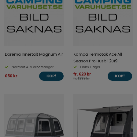
Doréma Innertält Magnum Air
Kampa Termotak Ace All
Season Pro Husbil 2019-
Normalt 4-9 arbetsdagar
Finns i lager
fr. 620 kr
656 kr
KÖP!
KÖP!
fr. 1 239 kr