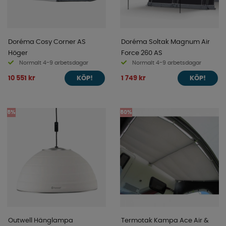
Doréma Cosy Corner AS
Doréma Soltak Magnum Air
Höger
Force 260 AS
Normalt 4-9 arbetsdagar
Normalt 4-9 arbetsdagar
10 551 kr
1 749 kr
KÖP!
KÖP!
5%
50%
Outwell Hänglampa
Termotak Kampa Ace Air &