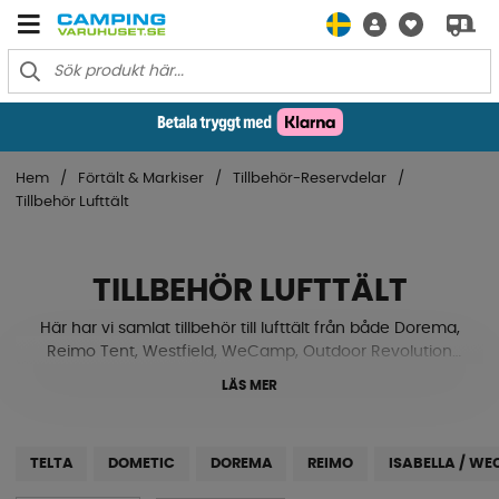
Hem
Förtält & Markiser
Tillbehör-Reservdelar
Tillbehör Lufttält
TILLBEHÖR LUFTTÄLT
Här har vi samlat tillbehör till lufttält från både Dorema,
Reimo Tent, Westfield, WeCamp, Outdoor Revolution
och Campella. Allt från annex, luftpump och stormband,
LÄS MER
till myggnät, golvplattor och mattor. Spana in detta och
mycket mer i vårt sortiment nedan.
TELTA
DOMETIC
DOREMA
REIMO
ISABELLA / W