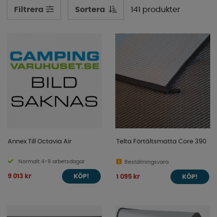
Sortera
141 produkter
Filtrera
Annex Till Octavia Air
Telta Förtältsmatta Core 390
Normalt 4-9 arbetsdagar
Beställningsvara
9 013 kr
1 095 kr
KÖP!
KÖP!