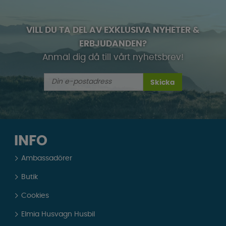
VILL DU TA DEL AV EXKLUSIVA NYHETER &
ERBJUDANDEN?
Anmäl dig då till vårt nyhetsbrev!
Skicka
INFO
Ambassadörer
Butik
Cookies
Elmia Husvagn Husbil