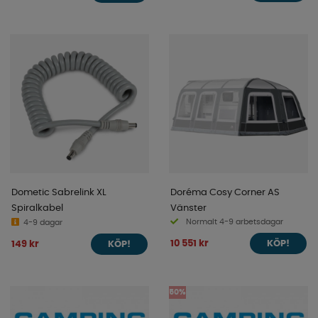
Dometic Sabrelink XL
Doréma Cosy Corner AS
Spiralkabel
Vänster
Normalt 4-9 arbetsdagar
4-9 dagar
10 551 kr
149 kr
KÖP!
KÖP!
50%