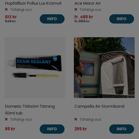
Hopfällbar Pollux Lux Krämvit
Ace Motor Air
Tillfälligt slut
Tillfälligt slut
613 kr
fr. 485 kr
INFO
INFO
645 kr
fr. 969 kr
Dometic Tältsöm Tätning
Campella Air Stormband
60ml tub
Tillfälligt slut
Tillfälligt slut
85 kr
295 kr
INFO
INFO