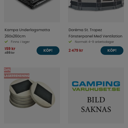
Kampa Underlagsmatta
Doréma St. Tropez
260x260cm
Fönsterpanel Med Ventilation
Finns i lager
Normalt 4-9 arbetsdagar
159 kr
2 479 kr
KÖP!
KÖP!
499 kr
24%
LAGERRENSNING