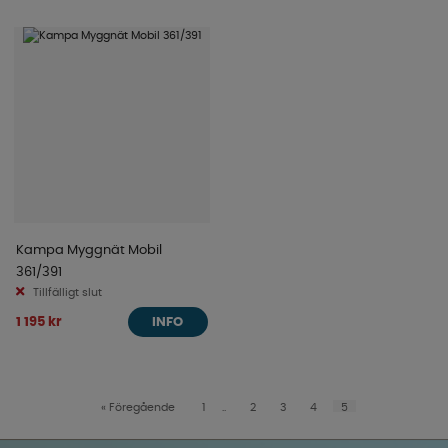
Kampa Myggnät Mobil
361/391
Tillfälligt slut
1 195 kr
INFO
«
Föregående
1
..
2
3
4
5