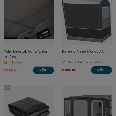
Telta Innertak Adria Action
Doréma Annex Monaco Air
361/391
Normalt 4-9 arbetsdagar
4-9 dagar
8 896 kr
1 034 kr
KÖP!
KÖP!
68%