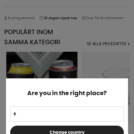
Kunnig personal
30 dagars öppet köp
Över 50 års erfarenhet
POPULÄRT INOM
SAMMA KATEGORI
SE ALLA PRODUKTER
Are you in the right place?
Royal Camping Burkkylare
Drinkglas Chrystal 25 cl
Change country