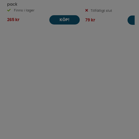
pack
Finns i lager
Tillfälligt slut
265 kr
79 kr
KÖP!