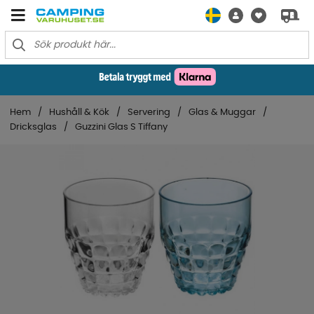
Hem
Hushåll & Kök
Servering
Glas & Muggar
Dricksglas
Guzzini Glas S Tiffany