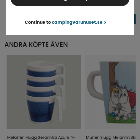
Finns i lager
Finns i lager
39 kr
25 kr
KÖP!
Continue to
campingvaruhuset.se
ANDRA KÖPTE ÄVEN
Melamin Mugg Seramika Azure 4-
Muminmugg Melamin Skär