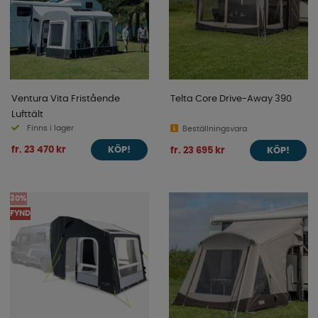
Ventura Vita Fristående
Telta Core Drive-Away 390
Lufttält
Finns i lager
Beställningsvara
fr. 23 470 kr
fr. 23 695 kr
KÖP!
KÖP!
30%
FYND