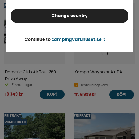
FRI FRAKT
Change country
Continue to
campingvaruhuset.se
Dometic Club Air Tour 260
Kampa Waypoint Air DA
Drive Away
Finns i lager
Beställningsvara
18 349 kr
fr. 6 999 kr
KÖP!
KÖP!
FRI FRAKT
FRI FRAKT
VISAS I BUTIK