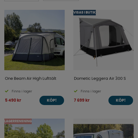
VISAS I BUTIK
One Beam Air High Lufttält
Dometic Leggera Air 300 S
Finns i lager
Finns i lager
5 490 kr
7 699 kr
KÖP!
KÖP!
LAGERRENSNING