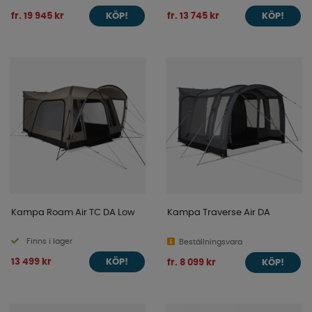
fr. 19 945 kr
fr. 13 745 kr
KÖP!
KÖP!
Kampa Roam Air TC DA Low
Kampa Traverse Air DA
Finns i lager
Beställningsvara
13 499 kr
fr. 8 099 kr
KÖP!
KÖP!