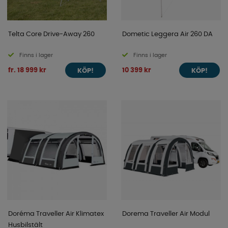
Telta Core Drive-Away 260
Dometic Leggera Air 260 DA
Finns i lager
Finns i lager
fr. 18 999 kr
10 399 kr
KÖP!
KÖP!
Doréma Traveller Air Klimatex
Dorema Traveller Air Modul
Husbilstält