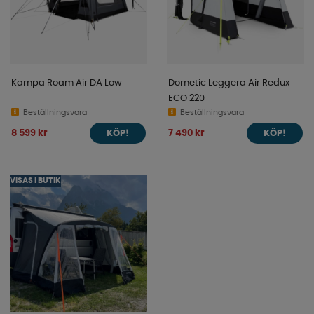
Kampa Roam Air DA Low
Dometic Leggera Air Redux
ECO 220
Beställningsvara
Beställningsvara
8 599 kr
7 490 kr
KÖP!
KÖP!
VISAS I BUTIK