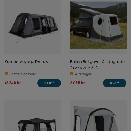
Kampa Voyage DA Low
Reimo Bakgaveltält Upgrade
2 För VW T5/T6
Beställningsvara
4-9 dagar
12 249 kr
2 095 kr
KÖP!
KÖP!