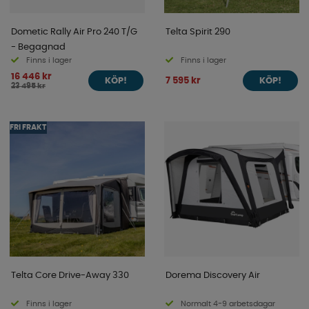
Dometic Rally Air Pro 240 T/G
Telta Spirit 290
- Begagnad
Finns i lager
Finns i lager
16 446 kr
7 595 kr
KÖP!
KÖP!
23 495 kr
FRI FRAKT
Telta Core Drive-Away 330
Dorema Discovery Air
Finns i lager
Normalt 4-9 arbetsdagar