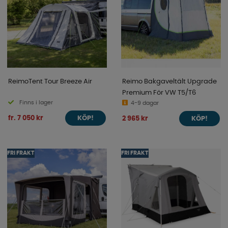
ReimoTent Tour Breeze Air
Reimo Bakgaveltält Upgrade
Premium För VW T5/T6
Finns i lager
4-9 dagar
fr. 7 050 kr
2 965 kr
KÖP!
KÖP!
FRI FRAKT
FRI FRAKT