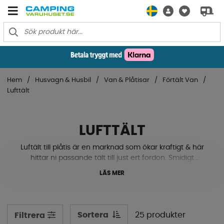
Hem
Husvagn & Husbil
Van & Plåtisar
Förtält Van
Lufttält
LUFTTÄLT
Luftält till plåtis är en marknad som ökar kraftigt & här
hittar ni passande tält till just ert fordon. Smidigt
installation i fordonets markis, låg vikt & tar lite plats vid
LÄS MER
förvaring.
Sortera
25 produkter
Filtrera