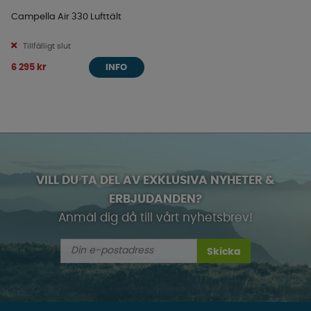
Campella Air 330 Lufttält
Tillfälligt slut
6 295 kr
INFO
VILL DU TA DEL AV EXKLUSIVA NYHETER &
ERBJUDANDEN?
Anmäl dig då till vårt nyhetsbrev!
Skicka