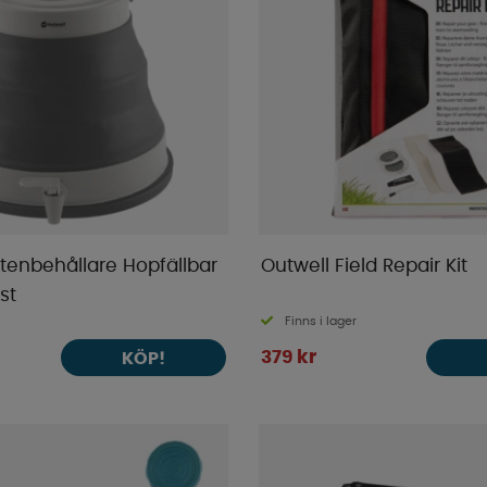
tenbehållare Hopfällbar
Outwell Field Repair Kit
st
Finns i lager
379 kr
KÖP!