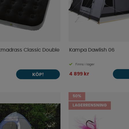
ftmadrass Classic Double
Kampa Dawlish 06
Finns i lager
4 899 kr
KÖP!
50%
LAGERRENSNING