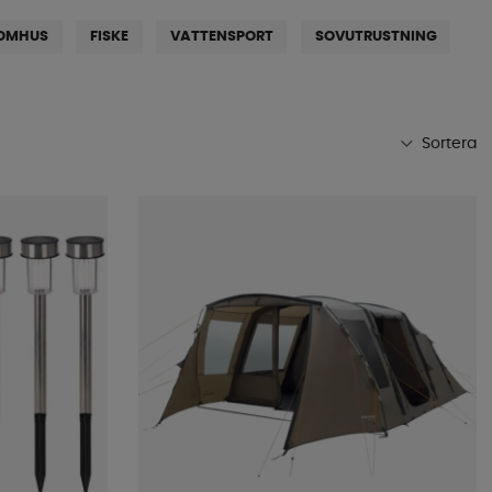
OMHUS
FISKE
VATTENSPORT
SOVUTRUSTNING
Sortera
Mest populära
Butikens favoriter
Namn A-Ö
Namn Ö-A
Lägsta pris
Högsta pris
Varumärke
Publiceringsdatum