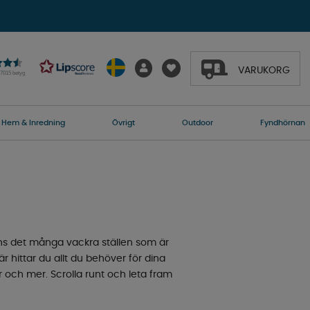
VARUKORG
27015 betyg
Hem & Inredning
Övrigt
Outdoor
Fyndhörnan
inns det många vackra ställen som är
är hittar du allt du behöver för dina
r och mer. Scrolla runt och leta fram