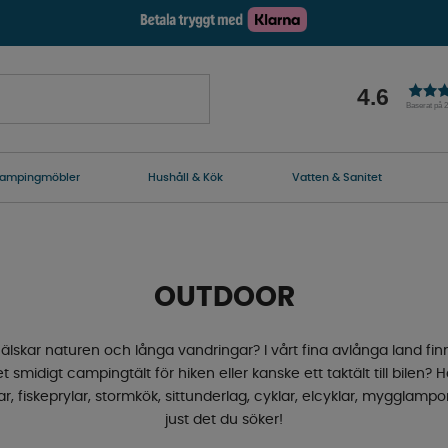
4.6
Baserat på 
ampingmöbler
Hushåll & Kök
Vatten & Sanitet
OUTDOOR
m älskar naturen och långa vandringar? I vårt fina avlånga land f
t smidigt campingtält för hiken eller kanske ett taktält till bilen? H
r, fiskeprylar, stormkök, sittunderlag, cyklar, elcyklar, mygglampo
just det du söker!