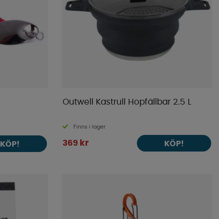
Outwell Kastrull Hopfällbar 2.5 L
Finns i lager
369 kr
KÖP!
KÖP!