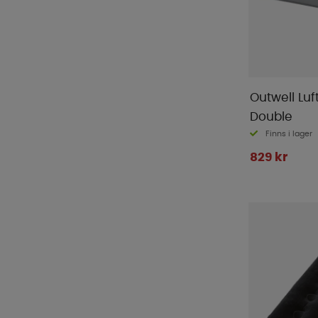
Sunwind
(
6
)
Tarmo
(
1
)
Thule
(
3
)
Twistboxes
(
1
)
Wera
(
8
)
Outwell Luf
Double
Finns i lager
829 kr