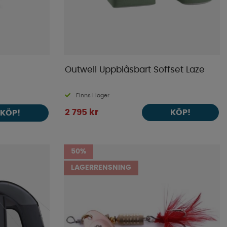
Outwell Uppblåsbart Soffset Laze
Finns i lager
2 795 kr
KÖP!
KÖP!
50%
LAGERRENSNING