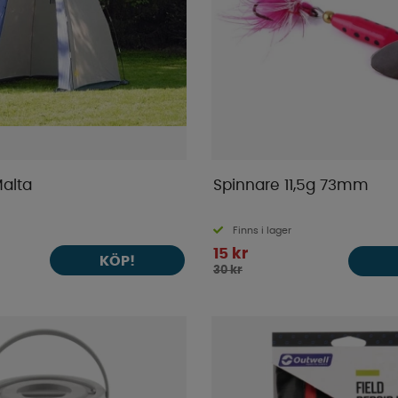
Malta
Spinnare 11,5g 73mm
Finns i lager
15 kr
KÖP!
30 kr