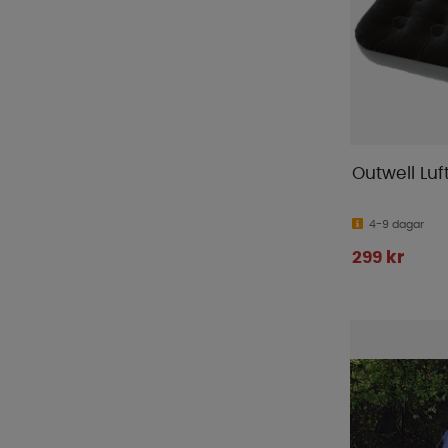
Outwell Lu
4-9 dagar
299 kr