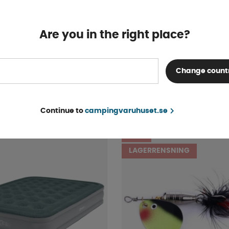
Are you in the right place?
rvis 8-pack Gala Shadow
Sortimentlåda 19x14x4c
Change count
Finns i lager
19 kr
KÖP!
Continue to
campingvaruhuset.se
48%
LAGERRENSNING