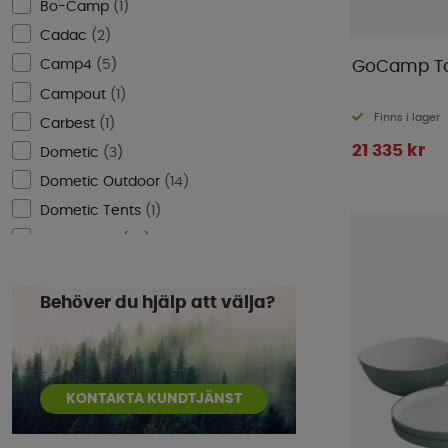
Bo-Camp
(
1
)
Cadac
(
2
)
Camp4
(
5
)
GoCamp Tak
Campout
(
1
)
Finns i lager
Carbest
(
1
)
21 335 kr
Dometic
(
3
)
Dometic Outdoor
(
14
)
Dometic Tents
(
1
)
Easy Camp
(
22
)
Eurotrail
(
4
)
Fiamma
(
4
)
Behöver du hjälp att välja?
FMT
(
1
)
GoCamp
(
3
)
Intex
(
1
)
KONTAKTA KUNDTJÄNST
Isabella Tents
(
1
)
Kamin X
(
2
)