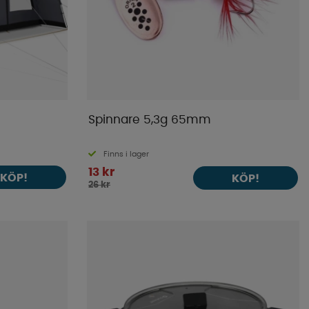
Spinnare 5,3g 65mm
Finns i lager
13 kr
KÖP!
KÖP!
26 kr