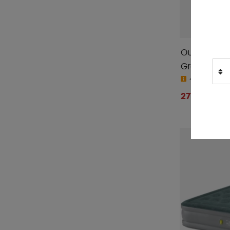
Kampa
(
47
)
Moby Mountain
(
3
)
Muurikka
(
1
)
Outwell Se
Nordiska Plast
(
1
)
Green
Nordmax
(
2
)
4-9 dagar
Omnia Sweden
(
2
)
277 kr
Outwell
(
106
)
Primus
(
1
)
ProPlus
(
8
)
Redcliffs
(
3
)
Reimo Tent
(
4
)
Royal Camping
(
1
)
Rättstart AB
(
2
)
Smart Living
(
4
)
Solo Stove
(
7
)