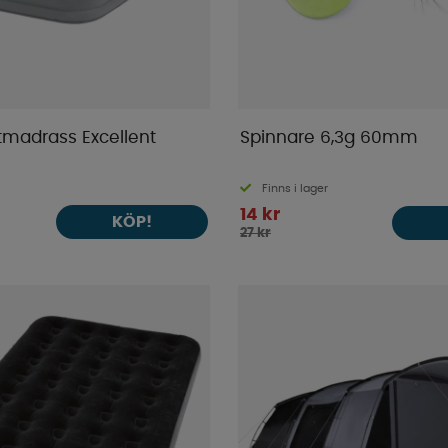
tmadrass Excellent
Spinnare 6,3g 60mm
Finns i lager
14 kr
KÖP!
27 kr