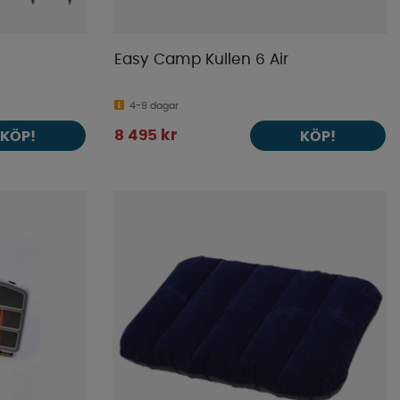
Easy Camp Kullen 6 Air
4-9 dagar
8 495 kr
KÖP!
KÖP!