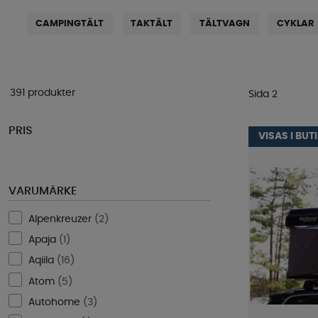
CAMPINGTÄLT
TAKTÄLT
TÄLTVAGN
CYKLAR
391 produkter
Sida 2
PRIS
VISAS I BUT
VARUMÄRKE
Alpenkreuzer
(
2
)
Apaja
(
1
)
Aqiila
(
16
)
Atom
(
5
)
Autohome
(
3
)