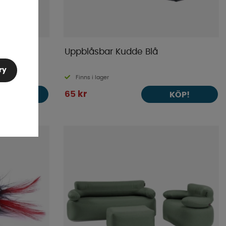
m
Uppblåsbar Kudde Blå
ry
Finns i lager
65 kr
KÖP!
KÖP!