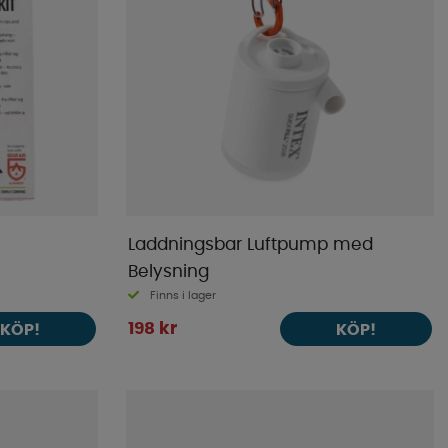
Laddningsbar Luftpump med
Belysning
Finns i lager
198 kr
KÖP!
KÖP!