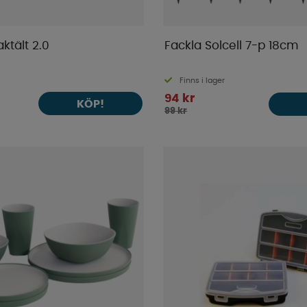
tält 2.0
Fackla Solcell 7-p 18cm
Finns i lager
94 kr
KÖP!
99 kr