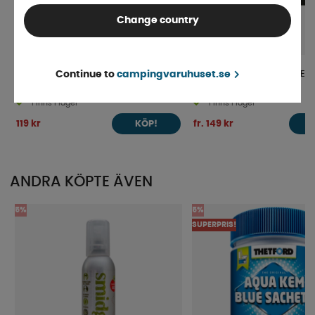
Change country
Kundkorg 27L
ProPlus Förvaringsficka Ela
Continue to
campingvaruhuset.se
Finns i lager
Finns i lager
119 kr
fr. 149 kr
KÖP!
ANDRA KÖPTE ÄVEN
5%
5%
SUPERPRIS!