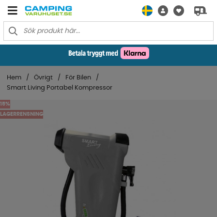
Hem
Övrigt
För Bilen
Smart Living Portabel Kompressor
15
LAGERRENSNING