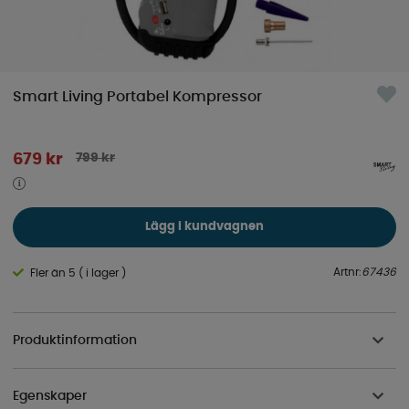
Smart Living Portabel Kompressor
799
kr
679
kr
Lägg i kundvagnen
Artnr:
67436
Fler än 5 ( i lager )
Produktinformation
Egenskaper