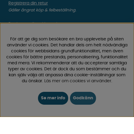
Registrera din retur
Gäller ångrat köp & felbeställning.
Registrera din reklamation
Gäller defekt vara, transportskada etc.
För att ge dig som besökare en bra upplevelse på siten
Campingvaruhuset Butik Enköping
använder vi cookies. Det handlar dels om helt nödvändiga
cookies för webbsidans grundfunktionalitet, men även
Hitta till vår butik & se öppettider
cookies för bättre prestanda, personalisering, funktionalitet
med mera. Vi rekommenderar att du accepterar samtliga
typer av cookies. Det är dock du som bestämmer och du
Campingvaruhuset
kan själv välja att anpassa dina cookie-inställningar som
du önskar.
Läs mer om cookies vi använder
.
Välkommen till Sveriges största utbud av
campingtillbehör för husvagn, husbil och van! Med över
Se mer info
Godkänn
50 års erfarenhet är vi din självklara partner för allt inom
camping och fritid.
Hos oss hittar du allt från reservdelar till smarta tillbehör
som gör din campingupplevelse smidigare och roligare.
Vi erbjuder hög kvalitet och konkurrenskraftiga priser –