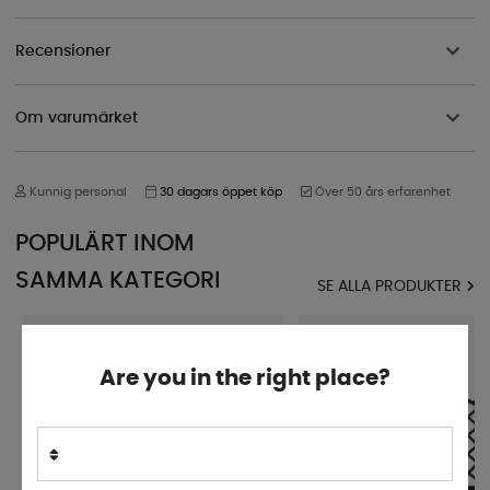
Recensioner
Om varumärket
Kunnig personal
30 dagars öppet köp
Över 50 års erfarenhet
POPULÄRT INOM
SAMMA KATEGORI
SE ALLA PRODUKTER
Are you in the right place?