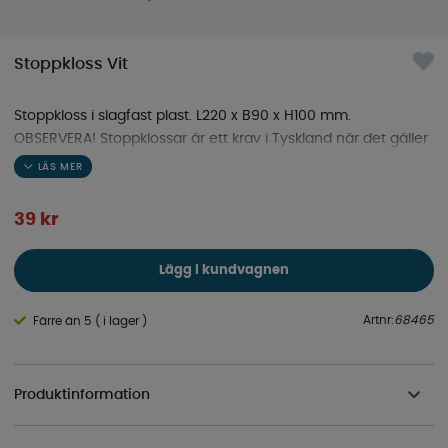
Stoppkloss Vit
Stoppkloss i slagfast plast. L220 x B90 x H100 mm.
OBSERVERA! Stoppklossar är ett krav i Tyskland när det gäller
släpfordon från 750 kg och uppåt - även om man bara
färdas genom landet.' Färg: Vit
39
kr
Lägg i kundvagnen
Artnr:
68465
Färre än 5 ( i lager )
Produktinformation