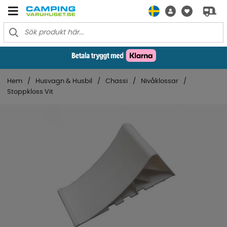
Hem
Husvagn & Husbil
Chassi
Nivåklossar
Stoppkloss Vit