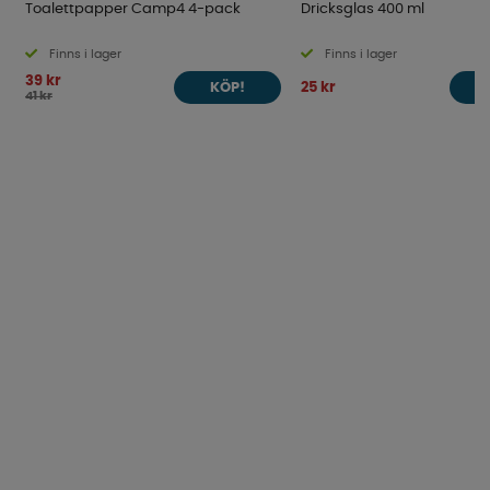
Toalettpapper Camp4 4-pack
Dricksglas 400 ml
Finns i lager
Finns i lager
39 kr
25 kr
KÖP!
41 kr