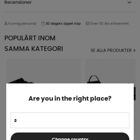
Recensioner
Kunnig personal
30 dagars öppet köp
Över 50 års erfarenhet
POPULÄRT INOM
SAMMA KATEGORI
SE ALLA PRODUKTER
Are you in the right place?
Change country