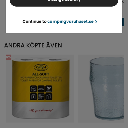
Milenco Quattro Uppkörningsklossar
Nivåklossar Thule Med väs
2-pack
Beställningsvara
4-9 dagar
Continue to
campingvaruhuset.se
990 kr
495 kr
KÖP!
ANDRA KÖPTE ÄVEN
5%