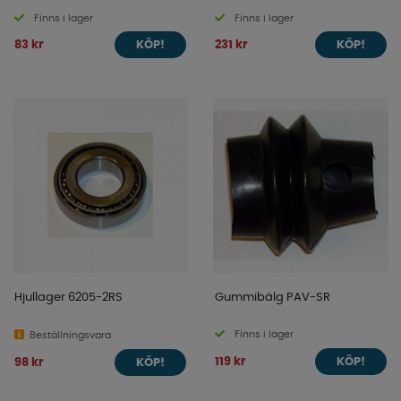
Finns i lager
Finns i lager
83 kr
231 kr
KÖP!
KÖP!
Hjullager 6205-2RS
Gummibälg PAV-SR
Finns i lager
Beställningsvara
119 kr
98 kr
KÖP!
KÖP!