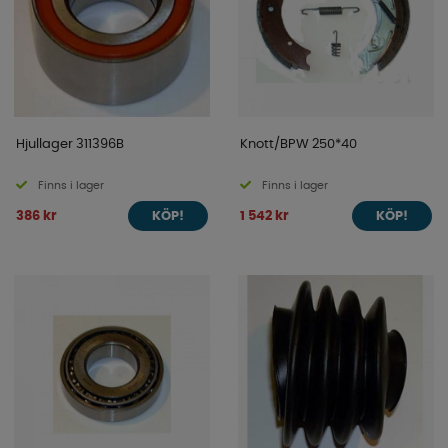
Hjullager 311396B
Knott/BPW 250*40
Finns i lager
Finns i lager
386 kr
1 542 kr
KÖP!
KÖP!