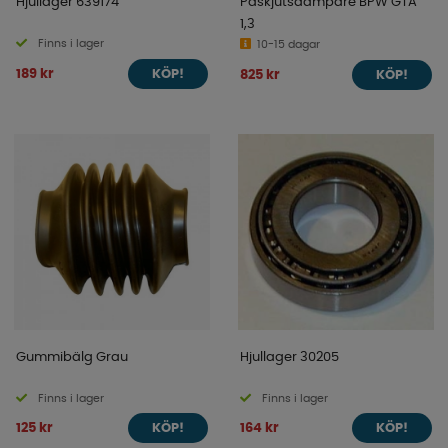
Hjullager 639174
Påskjutsdämpare BPW GTA
1,3
Finns i lager
10-15 dagar
189 kr
825 kr
KÖP!
KÖP!
Gummibälg Grau
Hjullager 30205
Finns i lager
Finns i lager
125 kr
164 kr
KÖP!
KÖP!