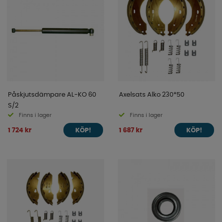
Påskjutsdämpare AL-KO 60
Axelsats Alko 230*50
S/2
Finns i lager
Finns i lager
1 724 kr
1 687 kr
KÖP!
KÖP!