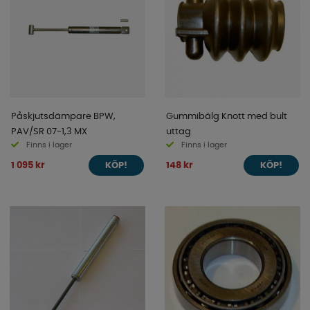
Påskjutsdämpare BPW,
Gummibälg Knott med bult
PAV/SR 07-1,3 MX
uttag
Finns i lager
Finns i lager
1 095 kr
148 kr
KÖP!
KÖP!