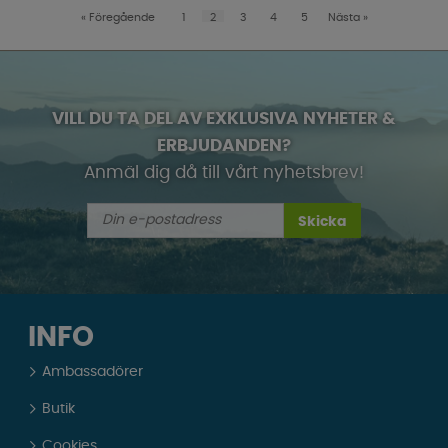
«
Föregående
1
2
3
4
5
Nästa
»
VILL DU TA DEL AV EXKLUSIVA NYHETER &
ERBJUDANDEN?
Anmäl dig då till vårt nyhetsbrev!
Skicka
INFO
Ambassadörer
Butik
Cookies