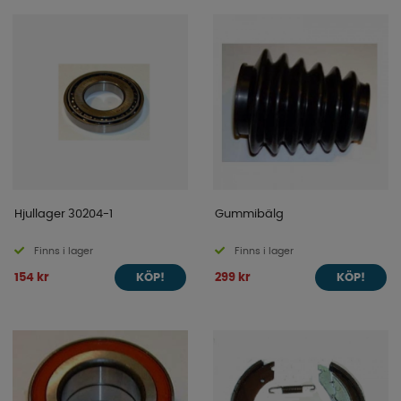
Hjullager 30204-1
Gummibälg
Finns i lager
Finns i lager
154 kr
299 kr
KÖP!
KÖP!