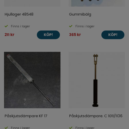
Hjullager 48548
Gummibälg
Finns i lager
Finns i lager
211 kr
365 kr
KÖP!
KÖP!
Påskjutsdämpare KF 17
Påskjutsdämpare. C 1011/1136
Finns i lager
Finns i lager