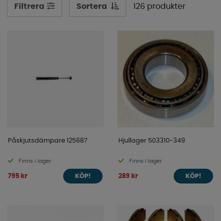
Sortera
126 produkter
Filtrera
Påskjutsdämpare 125687
Hjullager 503310-349
Finns i lager
Finns i lager
795 kr
289 kr
KÖP!
KÖP!