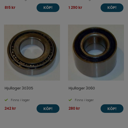
815 kr
1 290 kr
KÖP!
KÖP!
Hjullager 30305
Hjullager 3060
Finns i lager
Finns i lager
242 kr
280 kr
KÖP!
KÖP!