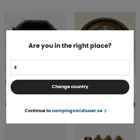
Are you in the right place?
Gummibälg Sigma, slät
Hjullager 45449-10-1
Change country
Finns i lager
Finns i lager
239 kr
141 kr
KÖP!
KÖP!
Continue to
campingvaruhuset.se