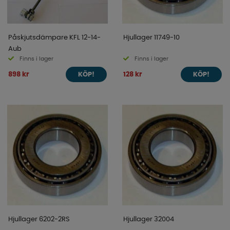
Påskjutsdämpare KFL 12-14-
Hjullager 11749-10
Aub
Finns i lager
Finns i lager
898 kr
128 kr
KÖP!
KÖP!
Hjullager 6202-2RS
Hjullager 32004